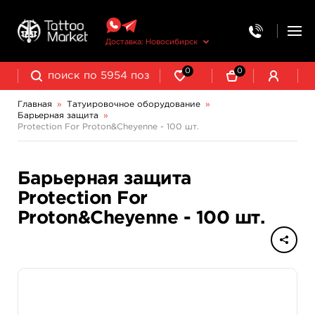
Доставка: Новосибирск
0
0
Главная
»
Татуировочное оборудование
»
Барьерная защита
»
Колпачки, подставки, миксеры для краски
Трансферная бумага и принадлежности
Protection For Proton&Cheyenne - 100 шт.
Барьерная защита
Protection For
Proton&Cheyenne - 100 шт.