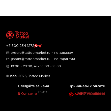
Приложите на размеченную область кожи
бумагу с рисунком, оставьте на 15-20 секунд,
позволив гелю впитаться в бумагу.
Аккуратно снимите бумагу и начинайте
татуировать.
Tattoo Revive Stencil 100ml доступен для заказа по 1
шт. и упаковкой 12 шт.
+7 800 234 1272
orders@tattoomarket.ru
– по заказам
garant@tattoomarket.ru
– по гарантии
10:00 – 20:00, вск 10:00 – 18:00
© 1999-2026,
Tattoo Market
Следуйте за нами
Принимаем к оплате
20 413
ВКонтакте