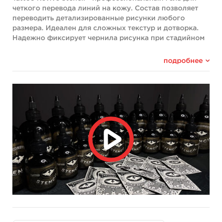
четкого перевода линий на кожу. Состав позволяет
переводить детализированные рисунки любого
размера. Идеален для сложных текстур и дотворка.
Надежно фиксирует чернила рисунка при стадийном
реализме.
подробнее
Эффекты:
Уникальная формула геля позволяет захватывать
максимальное количество чернил с бумаги, создавая
на коже насыщенный оттиск, устойчивый к стиранию
при длительных сеансах.
Цвет:
При нанесении на кожу гель прозрачный, бесцветный.
Продукт сертифицирован. Номер декларации о
соответствии: ЕАЭС N RU Д-RU.ТР06.B.04383/19
Ингредиенты
Aloe Barbadensis Leaf Extract - Увлажняет
кожу, исключает возможность растекания и
размазывания линий трансфера.